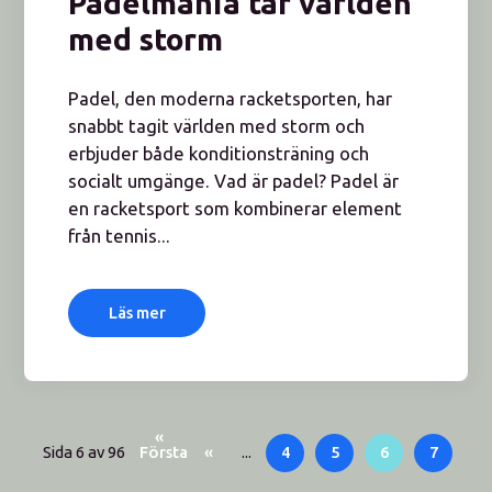
Padelmania tar världen
med storm
Padel, den moderna racketsporten, har
snabbt tagit världen med storm och
erbjuder både konditionsträning och
socialt umgänge. Vad är padel? Padel är
en racketsport som kombinerar element
från tennis...
Läs mer
«
Sida 6 av 96
Första
«
...
4
5
6
7