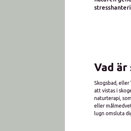
stresshanter
Vad är
Skogsbad, eller
att vistas i sk
naturterapi, som
eller målmedvetn
lugn omsluta di