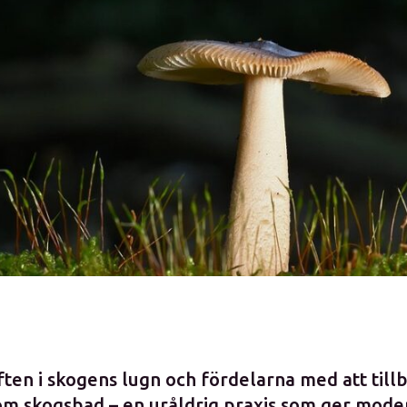
ten i skogens lugn och fördelarna med att tillbr
m skogsbad – en uråldrig praxis som ger mode