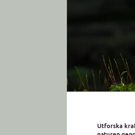
Utforska kraf
naturen geno