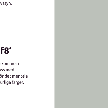
ivssyn.
f8’
rekommer i
 oss med
för det mentala
rliga färger.