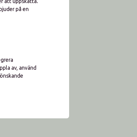
r att uppskatta.
bjuder på en
egrera
ppla av, använd
grönskande