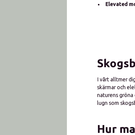
Elevated m
Skogsb
I vårt alltmer d
skärmar och ele
naturens gröna 
lugn som skogsb
Hur ma