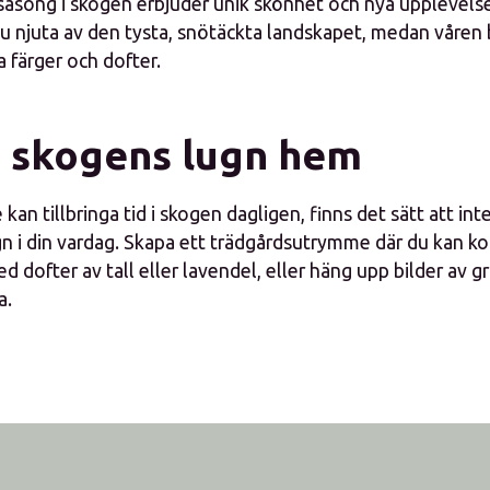
 säsong i skogen erbjuder unik skönhet och nya upplevelse
du njuta av den tysta, snötäckta landskapet, medan våren 
 färger och dofter.
 skogens lugn hem
kan tillbringa tid i skogen dagligen, finns det sätt att int
n i din vardag. Skapa ett trädgårdsutrymme där du kan ko
ed dofter av tall eller lavendel, eller häng upp bilder av 
a.