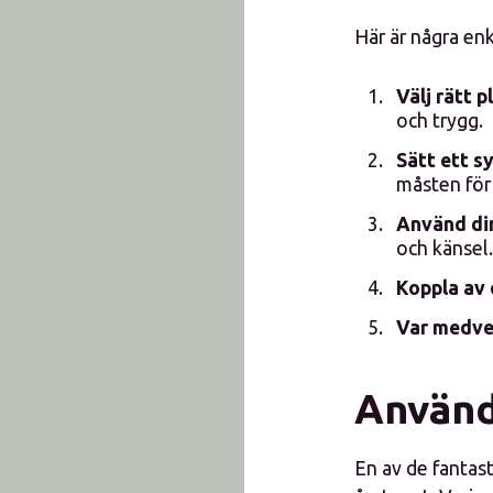
Här är några en
Välj rätt p
och trygg.
Sätt ett sy
måsten för
Använd din
och känsel.
Koppla av 
Var medve
Använd
En av de fantas