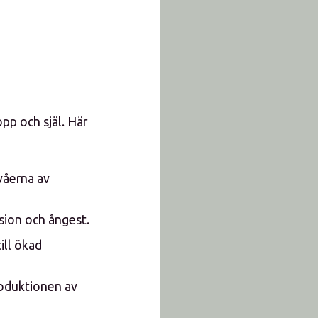
pp och själ. Här
våerna av
ssion och ångest.
ill ökad
roduktionen av