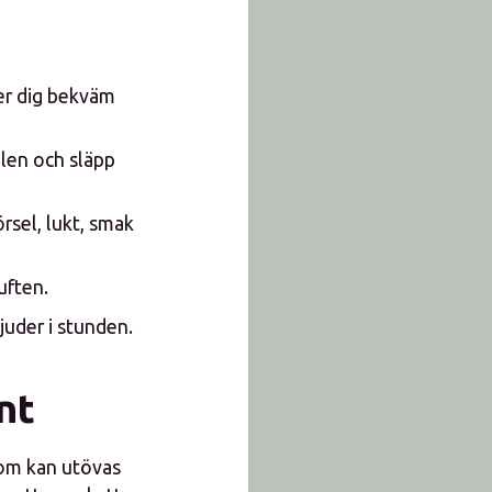
er dig bekväm
ilen och släpp
sel, lukt, smak
uften.
uder i stunden.
nt
som kan utövas