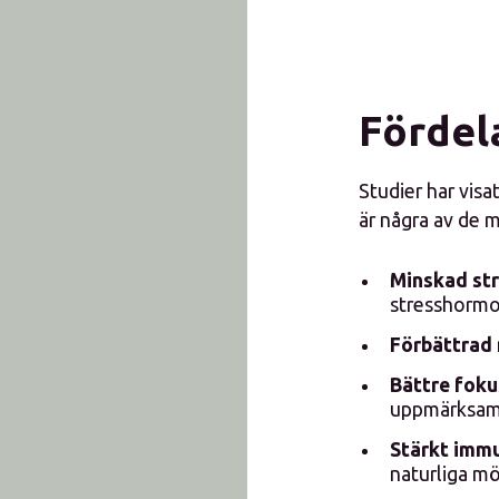
Fördel
Studier har visa
är några av de 
Minskad str
stresshormo
Förbättrad 
Bättre foku
uppmärksamh
Stärkt immu
naturliga mö