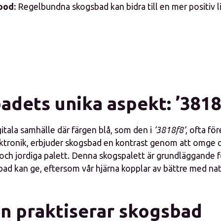
ood:
Regelbundna skogsbad kan bidra till en mer positiv l
adets unika aspekt: ’3818
igitala samhälle där färgen blå, som den i
’3818f8’
, ofta fö
ktronik, erbjuder skogsbad en kontrast genom att omge
och jordiga palett. Denna skogspalett är grundläggande 
ad kan ge, eftersom vår hjärna kopplar av bättre med natu
n praktiserar skogsbad