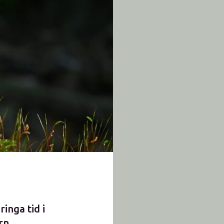
inga tid i
rn