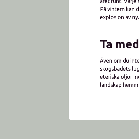
året runt. Varje
På vintern kan 
explosion av nya
Ta med
Även om du inte 
skogsbadets lug
eteriska oljor m
landskap hemm