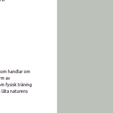
t som handlar om
orm av
om fysisk träning
h låta naturens