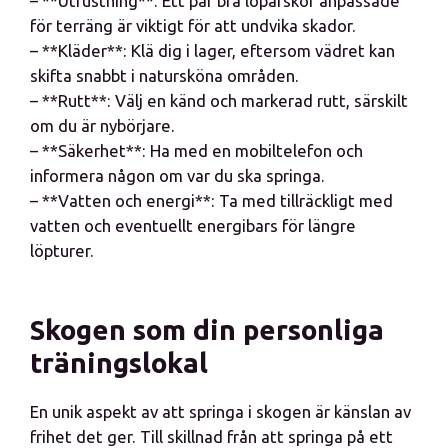
– **Utrustning**: Ett par bra löparskor anpassade
för terräng är viktigt för att undvika skador.
– **Kläder**: Klä dig i lager, eftersom vädret kan
skifta snabbt i natursköna områden.
– **Rutt**: Välj en känd och markerad rutt, särskilt
om du är nybörjare.
– **Säkerhet**: Ha med en mobiltelefon och
informera någon om var du ska springa.
– **Vatten och energi**: Ta med tillräckligt med
vatten och eventuellt energibars för längre
löpturer.
Skogen som din personliga
träningslokal
En unik aspekt av att springa i skogen är känslan av
frihet det ger. Till skillnad från att springa på ett