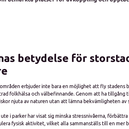
nas betydelse för storsta
re
mråden erbjuder inte bara en möjlighet att fly stadens b
ttrad folkhälsa och välbefinnande. Genom att ha tillgång t
skor njuta av naturen utan att lämna bekvämligheten av 
id ute i parker har visat sig minska stressnivåerna, förbätt
lera fysisk aktivitet, vilket alla sammanställs till en mer