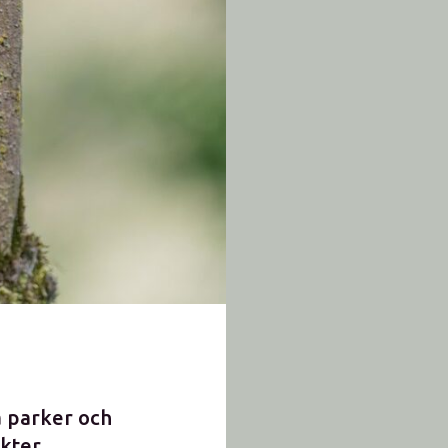
a parker och
kter.