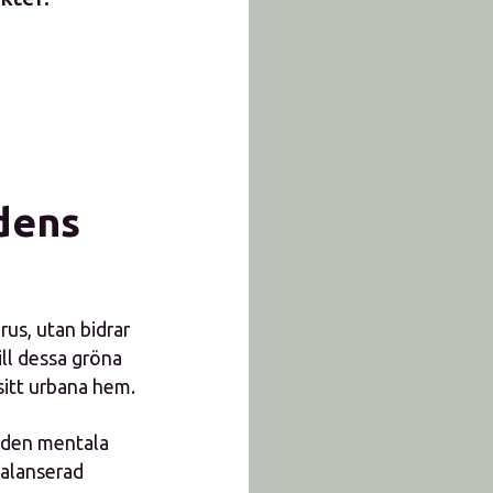
dens
rus, utan bidrar
ill dessa gröna
sitt urbana hem.
ra den mentala
 balanserad