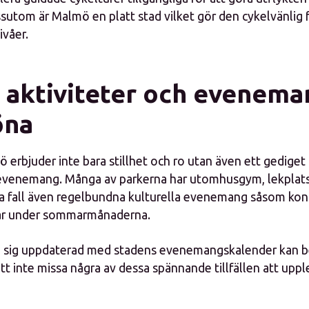
sutom är Malmö en platt stad vilket gör den cykelvänlig fö
ivåer.
v aktiviteter och evenema
öna
 erbjuder inte bara stillhet och ro utan även ett gediget
 evenemang. Många av parkerna har utomhusgym, lekplatse
ssa fall även regelbundna kulturella evenemang såsom kons
gar under sommarmånaderna.
a sig uppdaterad med stadens evenemangskalender kan 
 att inte missa några av dessa spännande tillfällen att uppl