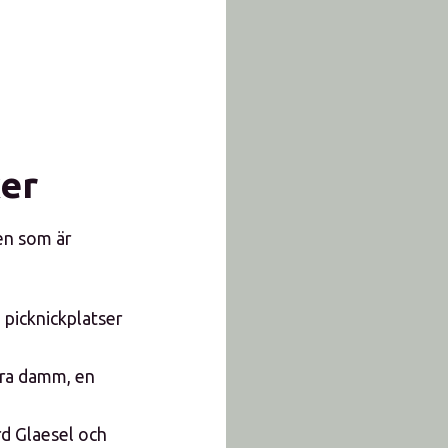
er
den som är
, picknickplatser
ora damm, en
rd Glaesel och