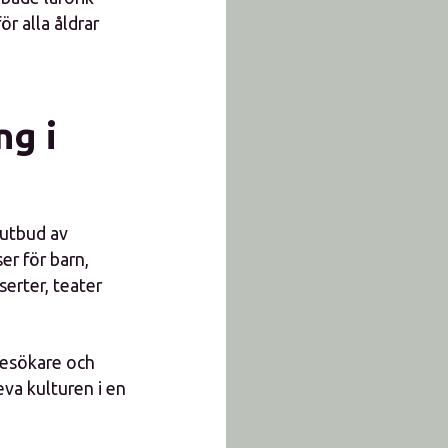
r alla åldrar
ng i
 utbud av
r för barn,
erter, teater
besökare och
eva kulturen i en