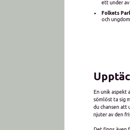
ett under av
Folkets Par
och ungdoms
Upptäc
En unik aspekt 
sömlöst ta sig 
du chansen att u
njuter av den fri
Det finns även f