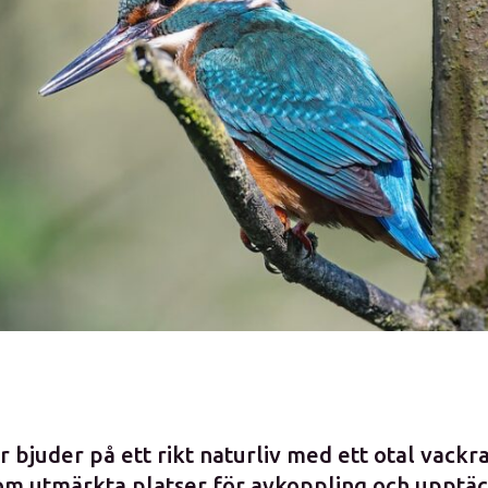
r bjuder på ett rikt naturliv med ett otal vackr
om utmärkta platser för avkoppling och upptäc