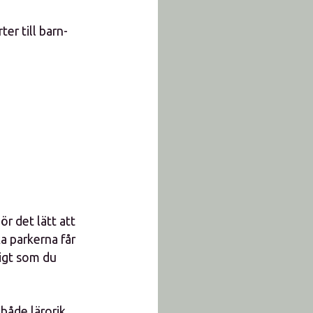
ter till barn-
r det lätt att
a parkerna får
digt som du
 både lärorik