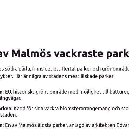
av Malmös vackraste park
s södra pärla, finns det ett flertal parker och grönområ
lykter. Här är några av stadens mest älskade parker:
en
: Ett historiskt grönt område med möjlighet till båtturer
gångvägar.
rken
: Känd för sina vackra blomsterarrangemang och st
i staden.
n
: En av Malmös äldsta parker, anlagd av arkitekten Edva