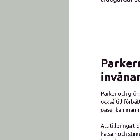
Parker
invåna
Parker och gröno
också till förbä
oaser kan männi
Att tillbringa t
hälsan och stimu