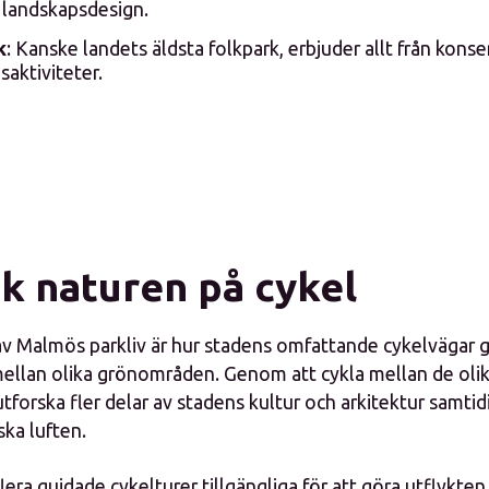
 landskapsdesign.
k
: Kanske landets äldsta folkpark, erbjuder allt från konser
aktiviteter.
k naturen på cykel
av Malmös parkliv är hur stadens omfattande cykelvägar gö
mellan olika grönområden. Genom att cykla mellan de olik
tforska fler delar av stadens kultur och arkitektur samti
ska luften.
lera guidade cykelturer tillgängliga för att göra utflykten