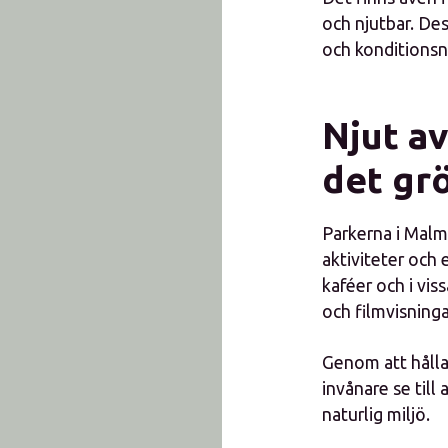
och njutbar. Des
och konditionsn
Njut a
det gr
Parkerna i Malmö
aktiviteter och
kaféer och i vi
och filmvisnin
Genom att håll
invånare se till
naturlig miljö.