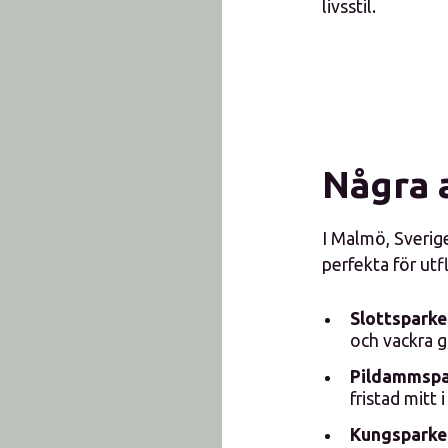
livsstil.
Några 
I Malmö, Sverige
perfekta för utf
Slottspark
och vackra 
Pildammspa
fristad mitt 
Kungsparke