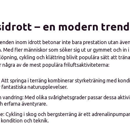
sidrott – en modern trend
nden inom idrott betonar inte bara prestation utan även
n. Med fler människor som söker sig ut ur gymmet och in i
löpning, cykling och klättring blivit populära sätt att trä
r några av de mest populära friluftsaktiviteterna:
: Att springa i terräng kombinerar styrketräning med kondi
 fantastiska naturupplevelser.
h vandring: Med olika svårighetsgrader passar dessa aktiv
h erfarna äventyrare.
: Cykling i skog och bergsterräng är ett adrenalinpumpan
n kondition och teknik.