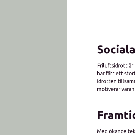
Social
Friluftsidrott ä
har fått ett sto
idrotten tillsam
motiverar varan
Framti
Med ökande tekn