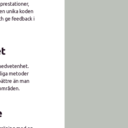
 prestationer,
 Den unika koden
ch ge feedback i
et
ömedvetenhet.
nliga metoder
bättre än man
rområden.
e