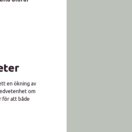
eter
sett en ökning av
e medvetenhet om
r för att både