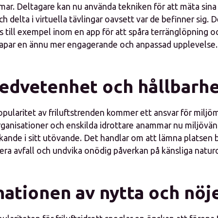
rmar. Deltagare kan nu använda tekniken för att mäta sina
ch delta i virtuella tävlingar oavsett var de befinner sig.
s till exempel inom en app för att spåra terränglöpning o
 skapar en ännu mer engagerande och anpassad upplevelse.
edvetenhet och hållbarh
pularitet av friluftstrenden kommer ett ansvar för milj
ganisationer och enskilda idrottare anammar nu miljövä
nkande i sitt utövande. Det handlar om att lämna platsen 
era avfall och undvika onödig påverkan på känsliga natu
ationen av nytta och nöj