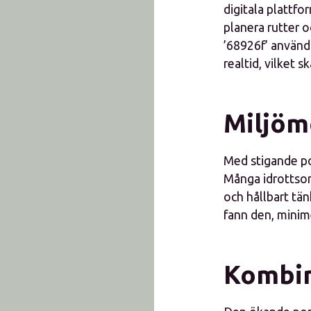
digitala plattfo
planera rutter o
’68926f’ använd
realtid, vilket
Miljöm
Med stigande po
Många idrottsor
och hållbart tä
fann den, minim
Kombin