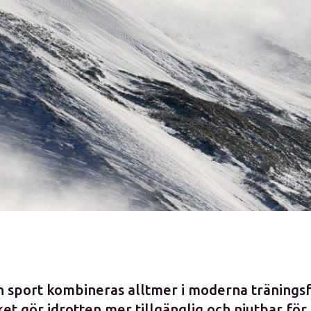
och sport kombineras alltmer i moderna träning
lket gör idrotten mer tillgänglig och njutbar för 