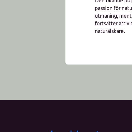
Den ökande popu
passion för natu
utmaning, menta
fortsätter att v
naturälskare.