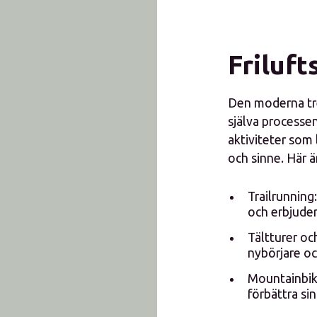
Friluft
Den moderna tre
själva processe
aktiviteter som 
och sinne. Här ä
Trailrunning
och erbjuder
Tältturer oc
nybörjare oc
Mountainbike
förbättra si