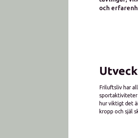
och erfarenh
Utveck
Friluftsliv har a
sportaktivitete
hur viktigt det 
kropp och själ s