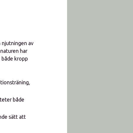
 njutningen av
 naturen har
na både kropp
tionsträning,
iteter både
de sätt att