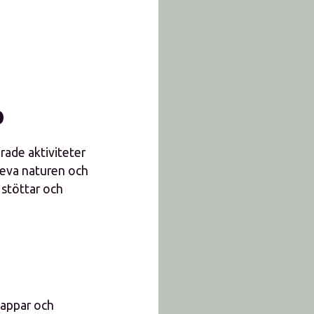
p
erade aktiviteter
pleva naturen och
 stöttar och
 appar och