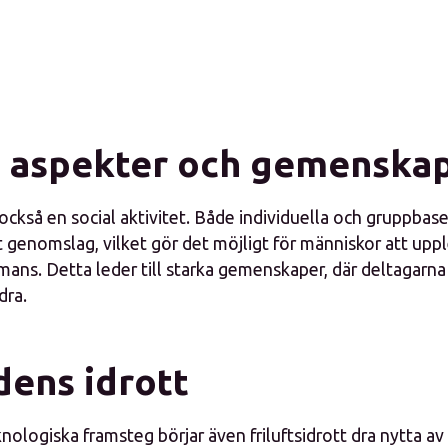
a aspekter och gemenska
r också en social aktivitet. Både individuella och gruppbas
rt genomslag, vilket gör det möjligt för människor att up
mans. Detta leder till starka gemenskaper, där deltagarna
dra.
dens idrott
ologiska framsteg börjar även friluftsidrott dra nytta av