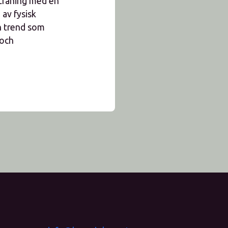
 träning med en
 av fysisk
en trend som
 och