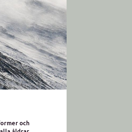
sformer och
alla åldrar