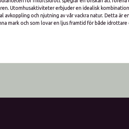
lariteten för friluftsidrott speglar en önskan att förena
ren. Utomhusaktiviteter erbjuder en idealisk kombination
l avkoppling och njutning av vår vackra natur. Detta är 
inna mark och som lovar en ljus framtid för både idrottare