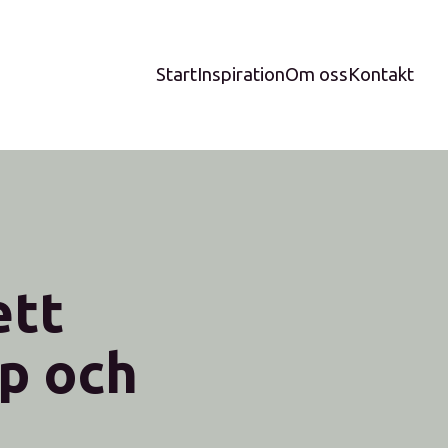
Start
Inspiration
Om oss
Kontakt
ett
p och