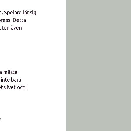
 Spelare lär sig
press. Detta
teten även
na måste
 inte bara
tslivet och i
r