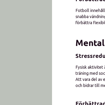
Fotboll innehåll
snabba vändning
förbättra flexib
Mental
Stressred
Fysisk aktivitet
träning med soci
Att vara del av 
och bidrar till m
Förbättrad