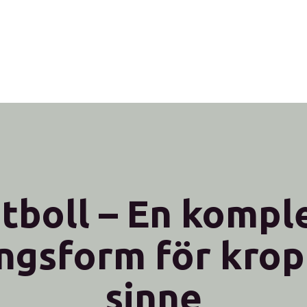
tboll – En kompl
ingsform för krop
sinne