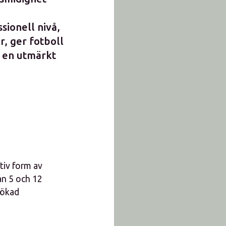
sionell nivå,
r, ger fotboll
r en utmärkt
ktiv form av
an 5 och 12
l ökad