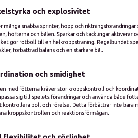
lstyrka och explosivitet
er många snabba sprinter, hopp och riktningsförändringar
n, höfterna och bålen. Sparkar och tacklingar aktiverar o
ket gör fotboll till en helkroppsträning. Regelbundet spel
ler, förbättrad balans och en starkare bål.
rdination och smidighet
len med fötterna kräver stor kroppskontroll och koordina
passa sig till spelets förändringar och använda både fött
t kontrollera boll och rörelse. Detta förbättrar inte bara
nna kroppskontrollen och reaktionsförmågan.
flexibilitet och rörlighet