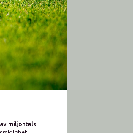
av miljontals
 smidighet