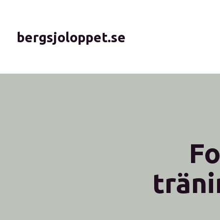
bergsjoloppet.se
Fo
trän