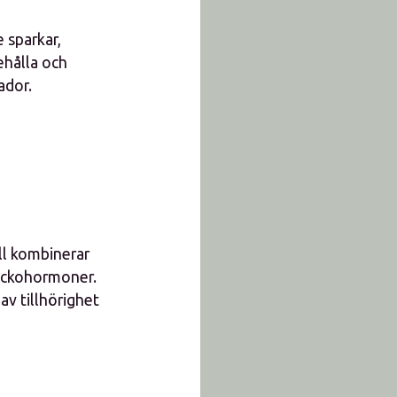
 sparkar,
ehålla och
ador.
ll kombinerar
lyckohormoner.
av tillhörighet