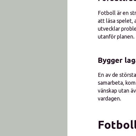
Fotboll är en st
att läsa spelet,
utvecklar probl
utanför planen.
Bygger lag
En av de störst
samarbeta, komm
vänskap utan äve
vardagen.
Fotboll