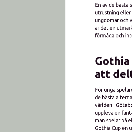
En av de bästa s
utrustning eller
ungdomar och vu
är det en utmär
förmåga och int
Gothia 
att del
För unga spelare
de bästa altern
världen i Götebo
uppleva en fant
man spelar på el
Gothia Cup en u