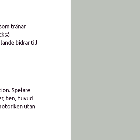
 som tränar
ckså
ande bidrar till
tion. Spelare
er, ben, huvud
 motoriken utan