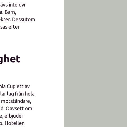
rävs inte dyr
a. Barn,
pekter. Dessutom
sas efter
ighet
hia Cup ett av
ar lag från hela
ya motståndare,
vid. Oavsett om
e, erbjuder
p. Hotellen