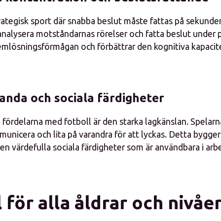
rategisk sport där snabba beslut måste fattas på sekunden.
 analysera motståndarnas rörelser och fatta beslut under 
emlösningsförmågan och förbättrar den kognitiva kapaci
anda och sociala färdigheter
a fördelarna med fotboll är den starka lagkänslan. Spelar
unicera och lita på varandra för att lyckas. Detta bygger
n värdefulla sociala färdigheter som är användbara i arbe
 för alla åldrar och nivåe