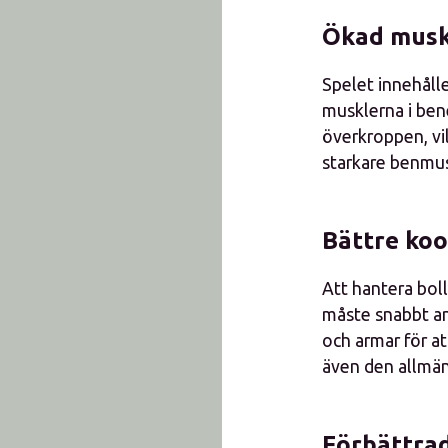
Ökad muske
Spelet innehåll
musklerna i bene
överkroppen, vil
starkare benmusk
Bättre koo
Att hantera bol
måste snabbt an
och armar för at
även den allmä
Förbättrad 