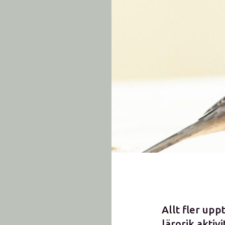
Allt fler up
lärorik aktivi