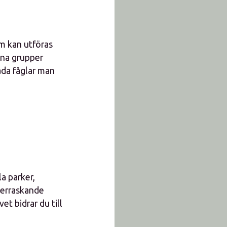
om kan utföras
na grupper
kåda fåglar man
la parker,
överraskande
et bidrar du till