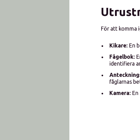
Utrust
För att komma i
Kikare:
En br
Fågelbok:
En
identifiera a
Anteckning
fåglarnas be
Kamera:
En 