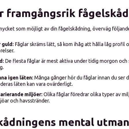
ör framgångsrik fågelskå
 mycket som möjligt av din fågelskådning, överväg följande
 guld:
Fåglar skräms lätt, så kom ihåg att hålla låg profil 
relser.
d:
De flesta fåglar är mest aktiva under tidig morgon och
g.
nna igen läten:
Många gånger hör du fåglar innan du ser d
deras läten kan vara ovärderligt.
arierande miljöer:
Olika fåglar föredrar olika typer av mil
 sjöar och havsstränder.
kådningens mental utman