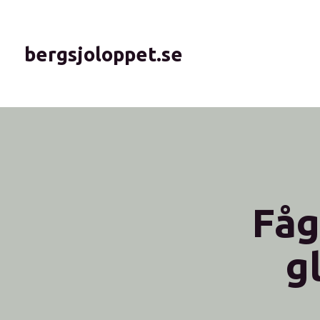
bergsjoloppet.se
Fåg
g