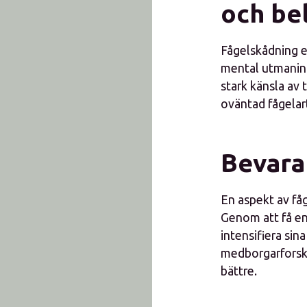
och be
Fågelskådning er
mental utmaning
stark känsla av t
oväntad fågelar
Bevara
En aspekt av fåg
Genom att få en
intensifiera sin
medborgarforskn
bättre.