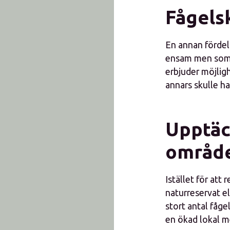
Fågels
En annan fördel
ensam men som 
erbjuder möjligh
annars skulle ha
Upptäck
områd
Istället för att 
naturreservat el
stort antal fåge
en ökad lokal 