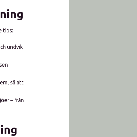
dning
 tips:
och undvik
 sen
em, så att
jöer – från
ing