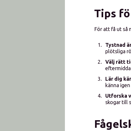
Tips f
För att få ut så
Tystnad är
plötsliga rö
Välj rätt ti
eftermidda
Lär dig kä
känna igen 
Utforska v
skogar till
Fågels