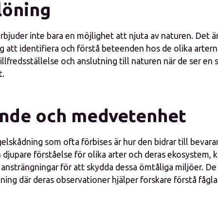
löning
bjuder inte bara en möjlighet att njuta av naturen. Det ä
 att identifiera och förstå beteenden hos de olika artern
illfredsställelse och anslutning till naturen när de ser en s
t.
nde och medvetenhet
elskådning som ofta förbises är hur den bidrar till bevaran
 djupare förståelse för olika arter och deras ekosystem, 
a ansträngningar för att skydda dessa ömtåliga miljöer. De
ing där deras observationer hjälper forskare förstå fågla