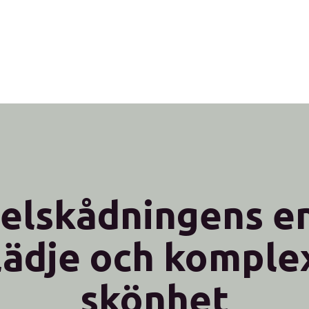
elskådningens e
lädje och komple
skönhet