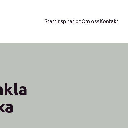
Start
Inspiration
Om oss
Kontakt
nkla
xa