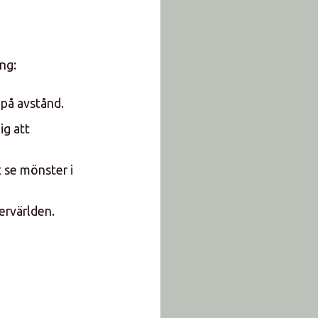
ng:
 på avstånd.
ig att
t se mönster i
ervärlden.