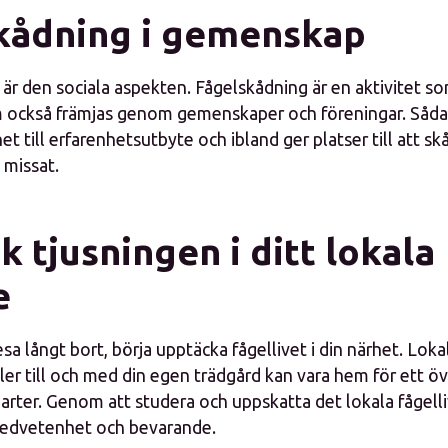
kådning i gemenskap
 är den sociala aspekten. Fågelskådning är en aktivitet s
också främjas genom gemenskaper och föreningar. Såda
et till erfarenhetsutbyte och ibland ger platser till att s
 missat.
 tjusningen i ditt lokala
e
resa långt bort, börja upptäcka fågellivet i din närhet. Loka
ler till och med din egen trädgård kan vara hem för ett 
larter. Genom att studera och uppskatta det lokala fågelliv
medvetenhet och bevarande.