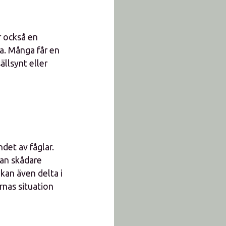
r också en
a. Många får en
ällsynt eller
det av fåglar.
kan skådare
 kan även delta i
rnas situation