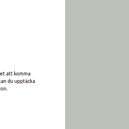
ghet att komma
kan du upptäcka
gon.