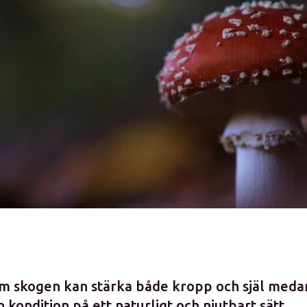
m skogen kan stärka både kropp och själ meda
n kondition på ett naturligt och njutbart sätt.