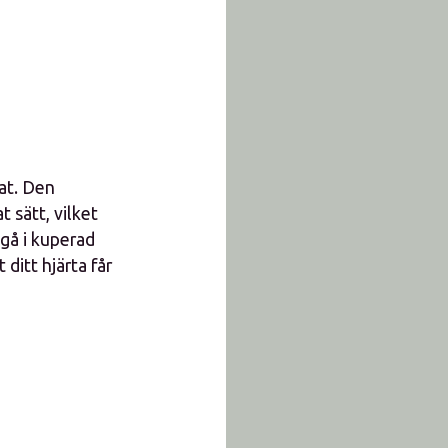
at. Den
 sätt, vilket
 gå i kuperad
 ditt hjärta får