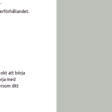
.
erförhållandet.
lokt att börja
örja med
ersom ditt