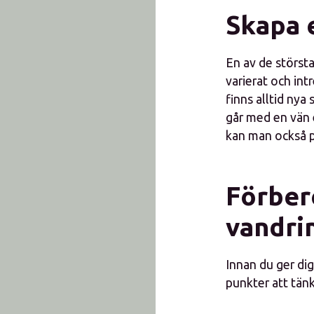
Skapa e
En av de största
varierat och int
finns alltid nya 
går med en vän 
kan man också p
Förber
vandri
Innan du ger dig
punkter att tänk