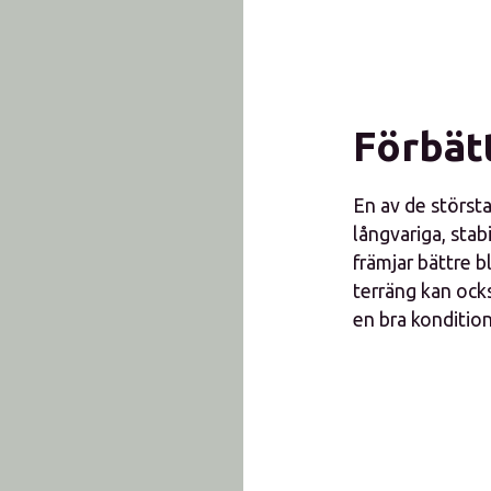
Förbät
En av de största
långvariga, stab
främjar bättre b
terräng kan också
en bra kondition