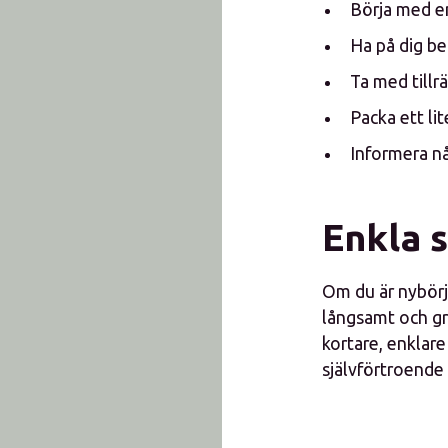
Börja med en
Ha på dig be
Ta med tillr
Packa ett li
Informera n
Enkla s
Om du är nybörja
långsamt och gr
kortare, enklare
självförtroende 