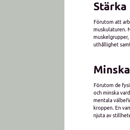
Stärka
Förutom att arb
muskulaturen. N
muskelgrupper, i
uthållighet sam
Minska
Förutom de fysi
och minska varda
mentala välbefin
kroppen. En vand
njuta av stillhet