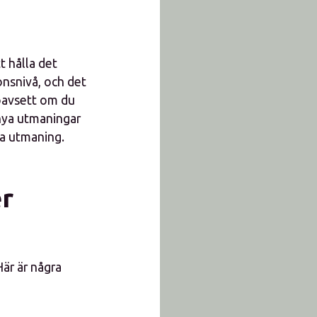
t hålla det
onsnivå, och det
, oavsett om du
nya utmaningar
ra utmaning.
r
Här är några