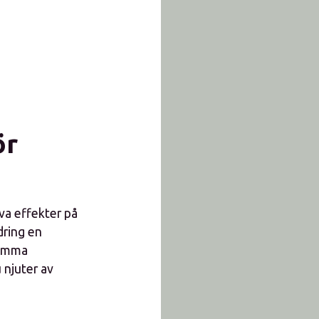
ör
va effekter på
dring en
 samma
 njuter av