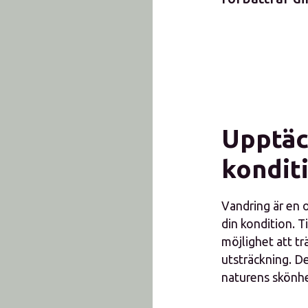
Upptäc
kondit
Vandring är en 
din kondition. T
möjlighet att tr
utsträckning. De
naturens skönhe