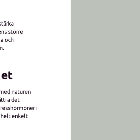
stärka
ens större
ka och
n.
net
a med naturen
ättra det
stresshormoner i
 helt enkelt