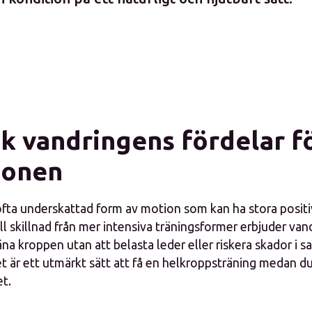
k vandringens fördelar f
ionen
ofta underskattad form av motion som kan ha stora positi
ill skillnad från mer intensiva träningsformer erbjuder van
äna kroppen utan att belasta leder eller riskera skador i
t är ett utmärkt sätt att få en helkroppsträning medan du
t.