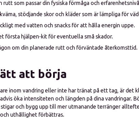
 rutt som passar din fysiska förmåga och erfarenhetsnivå
kväma, stödjande skor och kläder som är lämpliga för väd
äckligt med vatten och snacks för att hålla energin uppe.
tet första hjälpen-kit för eventuella små skador.
ågon om din planerade rutt och förväntade återkomsttid.
ätt att börja
re inom vandring eller inte har tränat på ett tag, är det k
advis öka intensiteten och längden på dina vandringar. B
 stigar och bygg upp till mer utmanande terränger allteft
och uthållighet förbättras.