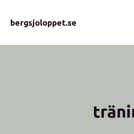
bergsjoloppet.se
trän